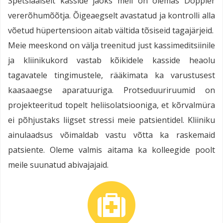
Spetsiaalselt kasside jaoks meil on olemas Doppler
vererõhumõõtja. Õigeaegselt avastatud ja kontrolli alla
võetud hüpertensioon aitab vältida tõsiseid tagajärjeid.
Meie meeskond on välja treenitud just kassimeditsiinile
ja kliinikukord vastab kõikidele kasside heaolu
tagavatele tingimustele, rääkimata ka varustusest
kaasaaegse aparatuuriga. Protseduuriruumid on
projekteeritud topelt heliisolatsiooniga, et kõrvalmüra
ei põhjustaks liigset stressi meie patsientidel. Kliiniku
ainulaadsus võimaldab vastu võtta ka raskemaid
patsiente. Oleme valmis aitama ka kolleegide poolt
meile suunatud abivajajaid.