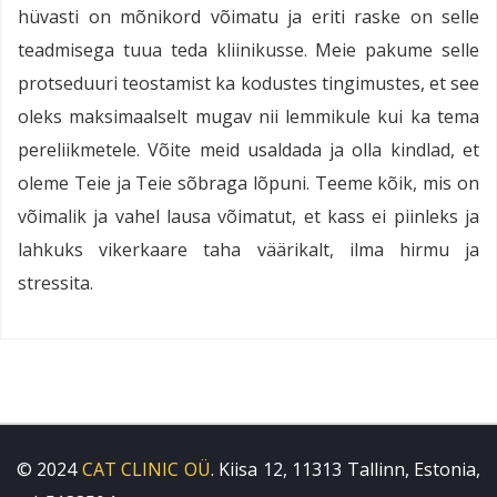
hüvasti on mõnikord võimatu ja eriti raske on selle
teadmisega tuua teda kliinikusse. Meie pakume selle
protseduuri teostamist ka kodustes tingimustes, et see
oleks maksimaalselt mugav nii lemmikule kui ka tema
pereliikmetele. Võite meid usaldada ja olla kindlad, et
oleme Teie ja Teie sõbraga lõpuni. Teeme kõik, mis on
võimalik ja vahel lausa võimatut, et kass ei piinleks ja
lahkuks vikerkaare taha väärikalt, ilma hirmu ja
stressita.
© 2024
CAT CLINIC OÜ
. Kiisa 12, 11313 Tallinn, Estonia,