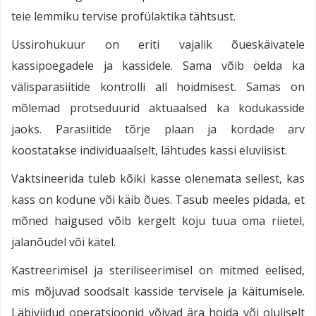
teie lemmiku tervise profülaktika tähtsust.
Ussirohukuur on eriti vajalik õueskäivatele
kassipoegadele ja kassidele. Sama võib öelda ka
välisparasiitide kontrolli all hoidmisest. Samas on
mõlemad protseduurid aktuaalsed ka kodukasside
jaoks. Parasiitide tõrje plaan ja kordade arv
koostatakse individuaalselt, lähtudes kassi eluviisist.
Vaktsineerida tuleb kõiki kasse olenemata sellest, kas
kass on kodune või käib õues. Tasub meeles pidada, et
mõned haigused võib kergelt koju tuua oma riietel,
jalanõudel või kätel.
Kastreerimisel ja steriliseerimisel on mitmed eelised,
mis mõjuvad soodsalt kasside tervisele ja käitumisele.
Läbiviidud operatsioonid võivad ära hoida või oluliselt