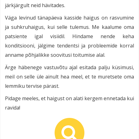
järkjärgult neid hävitades.
Väga levinud tänapäeva kasside haigus on rasvumine
ja suhkruhaigus, kui selle tulemus. Me kaalume oma
patsiente igal visiidil. Hindame nende keha
konditsiooni, jälgime tendentsi ja probleemide korral
anname põhjalikke soovitusi toitumise alal.
Ärge häbenege vastuvõtu ajal esitada palju küsimusi,
meil on selle üle ainult hea meel, et te muretsete oma
lemmiku tervise pärast.
Pidage meeles, et haigust on alati kergem ennetada kui
ravida!