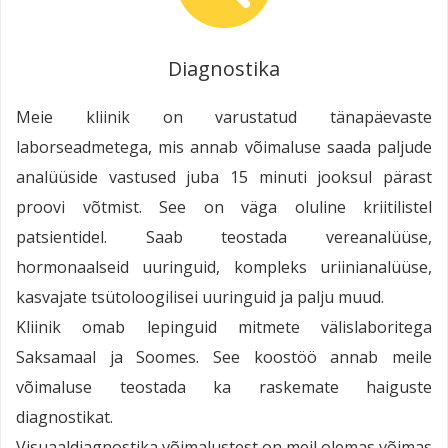
Diagnostika
Meie kliinik on varustatud tänapäevaste
laborseadmetega, mis annab võimaluse saada paljude
analüüside vastused juba 15 minuti jooksul pärast
proovi võtmist. See on väga oluline kriitilistel
patsientidel. Saab teostada vereanalüüse,
hormonaalseid uuringuid, kompleks uriinianalüüse,
kasvajate tsütoloogilisei uuringuid ja palju muud.
Kliinik omab lepinguid mitmete välislaboritega
Saksamaal ja Soomes. See koostöö annab meile
võimaluse teostada ka raskemate haiguste
diagnostikat.
Visuaaldiagnostika võimalustest on meil olemas võimas