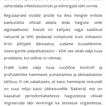
vähendada infektsiooniriski ja mõningaid vähi vorme.
Regulaarsed visiidid arstile ka ilma mingite eriliste
kaebusteta võivad aidata leida haiguse selle
algstaadiumis. Kassid on kahjuks väga salalikud
natuurid ja tihti peidavad sümptome kuni viimaseni.
Arsti põhjalik läbivaatus, südame kuulatlemine,
siseorganite palpalisatsioon – kõik see aitab välja tuua
probleemi, kui selline on olemas.
Eraldi tuleb välja tuua suuõõne kontroll ja
profülaktilise hammaste puhastamise ja läbivaatamise
tähtsus. Ei ole saladuseks, et kassi hammaste seisundil
on suur mõju kassi üldseisundile. Bakterid, mis on
kaasatud periodontalsetesse haigustesse võivad
migreeruda läbi vereringe ka teistesse organitesse,