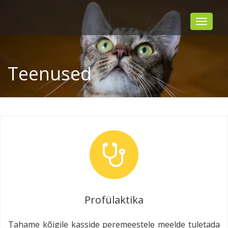
Toggle
navigat
Teenused
Profülaktika
Tahame kõigile kasside peremeestele meelde tuletada