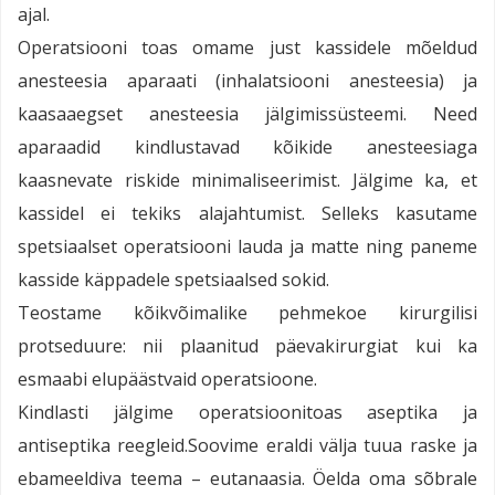
ajal.
Operatsiooni toas omame just kassidele mõeldud
anesteesia aparaati (inhalatsiooni anesteesia) ja
kaasaaegset anesteesia jälgimissüsteemi. Need
aparaadid kindlustavad kõikide anesteesiaga
kaasnevate riskide minimaliseerimist. Jälgime ka, et
kassidel ei tekiks alajahtumist. Selleks kasutame
spetsiaalset operatsiooni lauda ja matte ning paneme
kasside käppadele spetsiaalsed sokid.
Teostame kõikvõimalike pehmekoe kirurgilisi
protseduure: nii plaanitud päevakirurgiat kui ka
esmaabi elupäästvaid operatsioone.
Kindlasti jälgime operatsioonitoas aseptika ja
antiseptika reegleid.Soovime eraldi välja tuua raske ja
ebameeldiva teema – eutanaasia. Öelda oma sõbrale