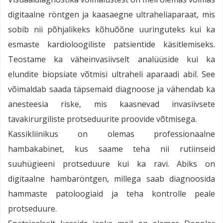
digitaalne röntgen ja kaasaegne ultraheliaparaat, mis
sobib nii põhjalikeks kõhuõõne uuringuteks kui ka
esmaste kardioloogiliste patsientide käsitlemiseks.
Teostame ka väheinvasiivselt analüüside kui ka
elundite biopsiate võtmisi ultraheli aparaadi abil. See
võimaldab saada täpsemaid diagnoose ja vähendab ka
anesteesia riske, mis kaasnevad invasiivsete
tavakirurgiliste protseduurite proovide võtmisega.
Kassikliinikus on olemas professionaalne
hambakabinet, kus saame teha nii rutiinseid
suuhügieeni protseduure kui ka ravi. Abiks on
digitaalne hambaröntgen, millega saab diagnoosida
hammaste patoloogiaid ja teha kontrolle peale
protseduure.