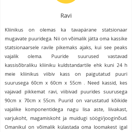
Ravi
Kliinikus on olemas ka tavapärane statsionaar
mugavate puuridega. Nii on võimalik jätta oma kassike
statsionaarsele ravile pikemaks ajaks, kui see peaks
vajalik olema. Puuride suurused vastavad
kassisõbraliku kliiniku kuldstandartile ehk kuni 24 h
meie kliinikus viibiv kass on paigutatud puuri
suurusega 60cm x 60cm x 55cm . Need kassid, kes
vajavad pikkemat ravi, viibivad puurides suurusega
90cm x 70cm x 55cm. Puurid on varustatud kõikide
vajalike komponentidega nagu lisa aste, liivakast,
varjukoht, magamiskoht ja muidugi söögi/jooginõud.
Omanikul on võimalik külastada oma loomakest igal